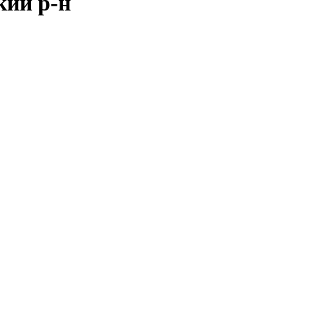
кий р-н