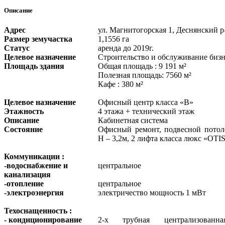
Описание
Адрес
ул. Магнитогорская 1, Деснянский р
Размер земучастка
1,1556 га
Статус
аренда до 2019г.
Целевое назначение
Строительство и обслуживание бизн
Площадь здания
Общая площадь : 9 191 м²
Полезная площадь: 7560 м²
Кафе : 380 м²
Целевое назначение
Офисный центр класса «В»
Этажность
4 этажа + технический этаж
Описание
Кабинетная система
Состояние
Офисный ремонт, подвесной потол
Н – 3,2м, 2 лифта класса люкс «OTIS
Коммуникации :
-водоснабжение и
центральное
канализация
-отопление
центральное
-электроэнергия
электричество мощность 1 мВт
Техоснащенность :
- кондиционирование
2-х трубная централизованн