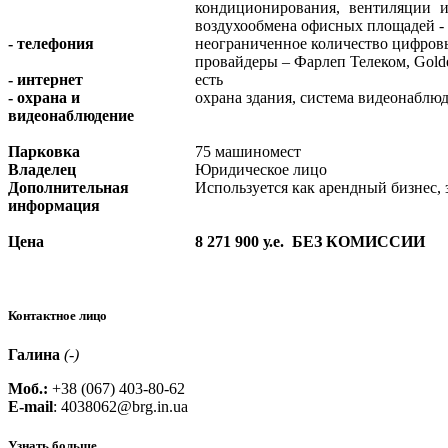
кондиционирования, вентиляции и
воздухообмена офисных площадей - 6
- телефония
неограниченное количество цифров
провайдеры – Фарлеп Телеком, Golde
- интернет
есть
- охрана и
охрана здания, система видеонаблюд
видеонаблюдение
Парковка
75 машиномест
Владелец
Юридическое лицо
Дополнительная
Используется как арендный бизнес,
информация
Цена
8 271 900 у.е. БЕЗ КОМИССИИ
Контактное лицо
Галина
(-)
Моб.:
+38 (067) 403-80-62
E-mail
:
4038062@brg.in.ua
Узнать больше