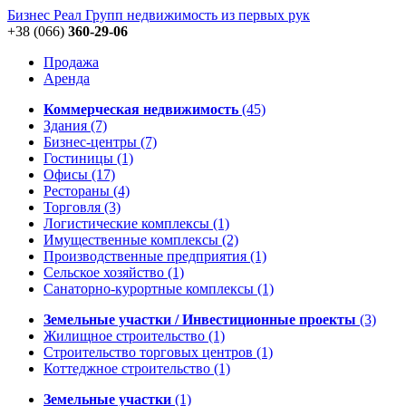
Бизнес Реал Групп
недвижимость из первых рук
+38 (066)
360-29-06
Продажа
Аренда
Коммерческая недвижимость
(45)
Здания
(7)
Бизнес-центры
(7)
Гостиницы
(1)
Офисы
(17)
Рестораны
(4)
Торговля
(3)
Логистические комплексы
(1)
Имущественные комплексы
(2)
Производственные предприятия
(1)
Сельское хозяйство
(1)
Санаторно-курортные комплексы
(1)
Земельные участки / Инвестиционные проекты
(3)
Жилищное строительство
(1)
Строительство торговых центров
(1)
Коттеджное строительство
(1)
Земельные участки
(1)