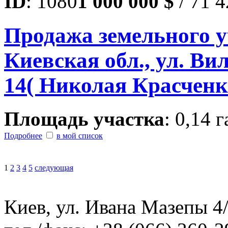
ID
: 1080
1 000 000 $
/ 71 4
Продажа земельного у
Киевская обл., ул. В
14( Николая Красченк
Площадь участка
: 0,14 г
Подробнее
в мой список
1
2
3
4
5
следующая
Киев, ул. Ивана Мазепы 4/