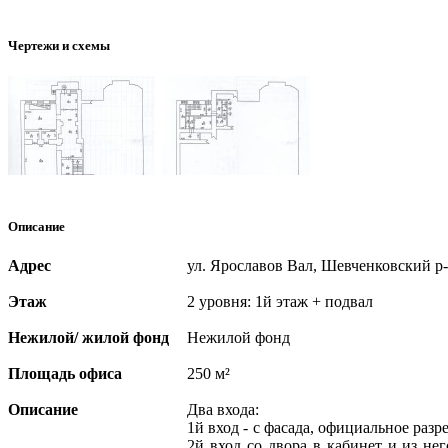
Чертежи и схемы
Описание
Адрес
ул. Ярославов Вал, Шевченковский р
Этаж
2 уровня: 1й этаж + подвал
Нежилой/ жилой фонд
Нежилой фонд
Площадь офиса
250 м²
Описание
Два входа:
1й вход - с фасада, официальное раз
2й вход со двора в кабинет и из не