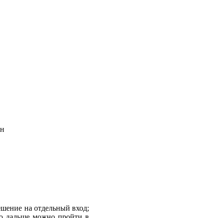
-н
решение на отдельный вход;
го дальше можно пройти в