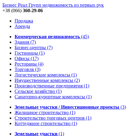
Бизнес Реал Групп
недвижимость из первых рук
+38 (066)
360-29-06
Продажа
Аренда
Коммерческая недвижимость
(45)
Здания
(7)
Бизнес-центры
(7)
Гостиницы
(1)
Офисы
(17)
Рестораны
(4)
Торговля
(3)
Логистические комплексы
(1)
Имущественные комплексы
(2)
Производственные предприятия
(1)
Сельское хозяйство
(1)
Санаторно-курортные комплексы
(1)
Земельные участки / Инвестиционные проекты
(3)
Жилищное строительство
(1)
Строительство торговых центров
(1)
Коттеджное строительство
(1)
Земельные участки
(1)