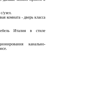
с/узел.
вая комната - дверь класса
мебель Италия в стиле
онирования канально-
исе.