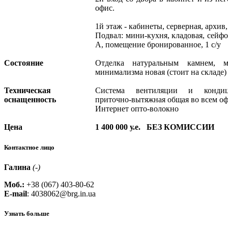
офис.
1й этаж - кабинеты, серверная, архив, 
Подвал: мини-кухня, кладовая, сейфо
А, помещение бронированное, 1 с/у
Состояние
Отделка натуральным камнем, 
минимализма новая (стоит на складе)
Техническая
Система вентиляции и кондици
оснащенность
приточно-вытяжная общая во всем оф
Интернет опто-волокно
Цена
1 400 000 у.е. БЕЗ КОМИССИИ
Контактное лицо
Галина
(-)
Моб.:
+38 (067) 403-80-62
E-mail
:
4038062@brg.in.ua
Узнать больше