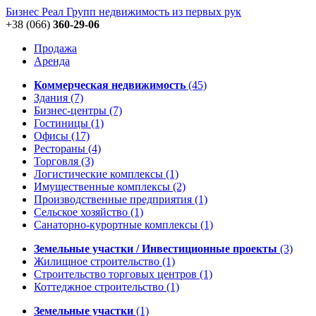
Бизнес Реал Групп
недвижимость из первых рук
+38 (066)
360-29-06
Продажа
Аренда
Коммерческая недвижимость
(45)
Здания
(7)
Бизнес-центры
(7)
Гостиницы
(1)
Офисы
(17)
Рестораны
(4)
Торговля
(3)
Логистические комплексы
(1)
Имущественные комплексы
(2)
Производственные предприятия
(1)
Сельское хозяйство
(1)
Санаторно-курортные комплексы
(1)
Земельные участки / Инвестиционные проекты
(3)
Жилищное строительство
(1)
Строительство торговых центров
(1)
Коттеджное строительство
(1)
Земельные участки
(1)