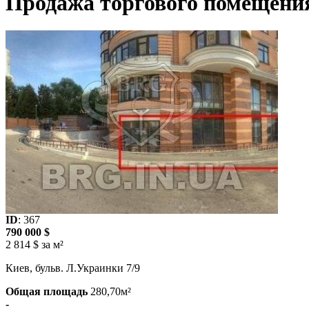
Продажа торгового помещения 
ID
: 367
790 000 $
2 814 $ за м²
Киев, бульв. Л.Украинки 7/9
Общая площадь
280,70м²
-